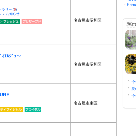
Pri
↑
ャラリー
(
0
)
ル
/
お知らせ
名古屋市昭和区
ｳﾞｨｴﾙｼﾞｭ〜
名古屋市昭和区
今
夏
TURE
今
名古屋市東区