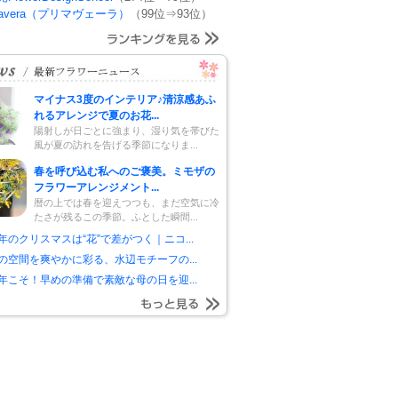
mavera（プリマヴェーラ）
（99位⇒93位）
マイナス3度のインテリア♪清涼感あふ
れるアレンジで夏のお花...
陽射しが日ごとに強まり、湿り気を帯びた
風が夏の訪れを告げる季節になりま...
春を呼び込む私へのご褒美。ミモザの
フラワーアレンジメント...
暦の上では春を迎えつつも、まだ空気に冷
たさが残るこの季節。ふとした瞬間...
年のクリスマスは“花”で差がつく｜ニコ...
の空間を爽やかに彩る、水辺モチーフの...
年こそ！早めの準備で素敵な母の日を迎...