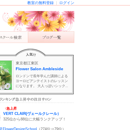
教室の無料登録
|
ログイン
東京都江東区
Flower Salon Ambleside
ロンドンで長年学んだ講師による
ヨーロピアンテイストのレッスン
になります。 大人っぽいシック...
↑急上昇
VERT CLAIR(ヴェールクレール）
325位から88位に大幅ランクアップ！
lowerDesignSchool
（274位⇒79位）