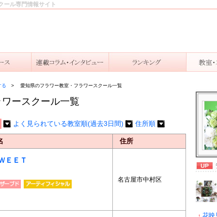
クール専門情報サイト
する
愛知県のフラワー教室・フラワースクール一覧
ラワースクール一覧
よく見られている教室順(過去3日間)
住所順
名
住所
ＷＥＥＴ
名古屋市中村区
花映見F
↑