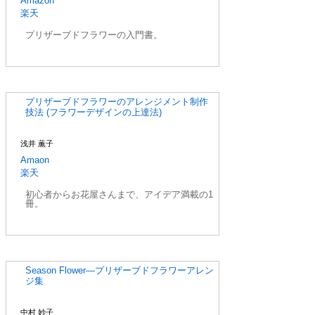
Amazon
楽天
プリザーブドフラワーの入門書。
プリザーブドフラワーのアレンジメント制作
技法 (フラワーデザインの上達法)
浅井 薫子
Amaon
楽天
初心者からお花屋さんまで、アイデア満載の1
冊。
Season Flower―プリザーブドフラワーアレン
ジ集
中村 妙子