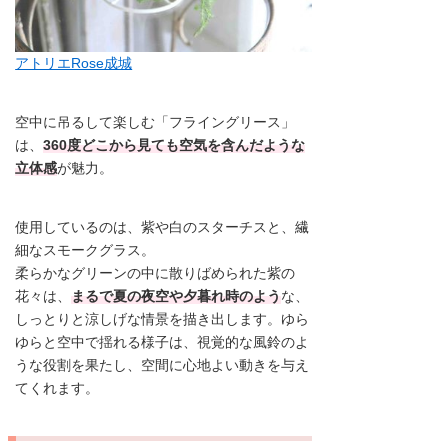
アトリエRose成城
空中に吊るして楽しむ「フライングリース」
は、
360度どこから見ても空気を含んだような
立体感
が魅力。
使用しているのは、紫や白のスターチスと、繊
細なスモークグラス。
柔らかなグリーンの中に散りばめられた紫の
花々は、
まるで夏の夜空や夕暮れ時のよう
な、
しっとりと涼しげな情景を描き出します。ゆら
ゆらと空中で揺れる様子は、視覚的な風鈴のよ
うな役割を果たし、空間に心地よい動きを与え
てくれます。