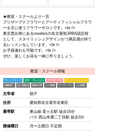
★教室・スクールより一言
プリザーブドフラワーとアーティフィシャルフラワ
ーを主に使うフラワーサロンです。<br />
東京恵比寿にあるroseboxの名古屋初JRBA認定校
として、スタイリッシュデザインかつ満足感が持て
るレッスンをしています。<br />
お子様連れも可能です。<br />
ぜひ、楽しくお花を一緒に作りましょう。
教室・スクール情報
主宰者
朝子
住所
愛知県名古屋市名東区
最寄駅
東山線 星ヶ丘駅 徒歩15分
バス 西山本通二丁目駅 徒歩3分
開催曜日
月〜土曜日 不定期