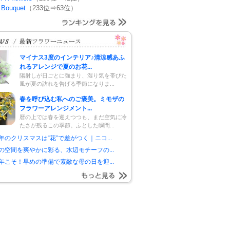
 Bouquet
（233位⇒63位）
マイナス3度のインテリア♪清涼感あふ
れるアレンジで夏のお花...
陽射しが日ごとに強まり、湿り気を帯びた
風が夏の訪れを告げる季節になりま...
春を呼び込む私へのご褒美。ミモザの
フラワーアレンジメント...
暦の上では春を迎えつつも、まだ空気に冷
たさが残るこの季節。ふとした瞬間...
年のクリスマスは“花”で差がつく｜ニコ...
の空間を爽やかに彩る、水辺モチーフの...
年こそ！早めの準備で素敵な母の日を迎...