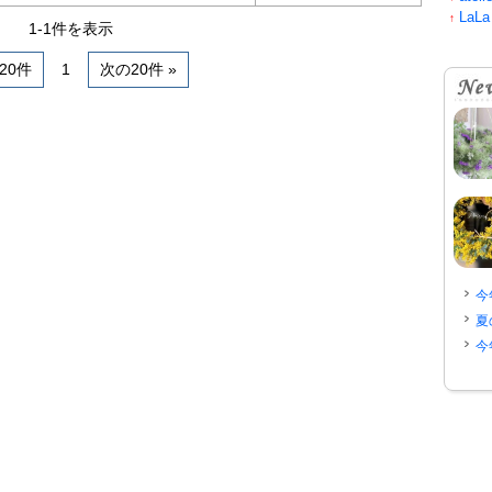
LaLa
↑
1-1件を表示
前20件
1
次の20件 »
今
夏
今