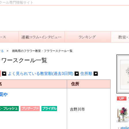
クール専門情報サイト
する
徳島県のフラワー教室・フラワースクール一覧
ラワースクール一覧
よく見られている教室順(過去3日間)
住所順
名
住所
花や
吉野川市
ateli
↑