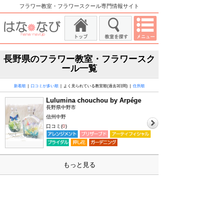
フラワー教室・フラワースクール専門情報サイト
長野県のフラワー教室・フラワースク
ール一覧
新着順
|
口コミが多い順
| よく見られている教室順(過去3日間) |
住所順
Lulumina chouchou by Arpége
長野県中野市
信州中野
口コミ(
0
)
もっと見る