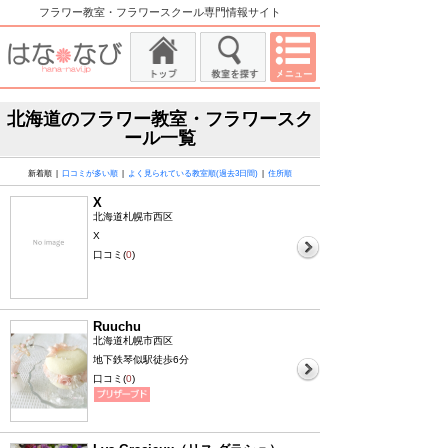
フラワー教室・フラワースクール専門情報サイト
北海道のフラワー教室・フラワースク
ール一覧
新着順 |
口コミが多い順
|
よく見られている教室順(過去3日間)
|
住所順
X
北海道札幌市西区
X
口コミ(
0
)
Ruuchu
北海道札幌市西区
地下鉄琴似駅徒歩6分
口コミ(
0
)