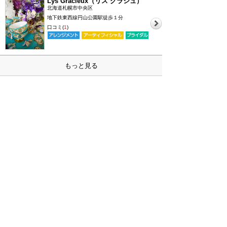
Lys Gracieux（リス グラシュ）
北海道札幌市中央区
地下鉄東西線円山公園駅徒歩１分
口コミ(
1
)
もっと見る