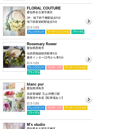
FLORAL COUTURE
愛知県名古屋市東区
JR・地下鉄千種駅徒歩5分
地下鉄新栄町駅徒歩5分
口コミ(
0
)
Rosemary flower
愛知県西尾市
名鉄西尾線桜井駅車5分
藤井インター23号から車5分
口コミ(
0
)
blanc pur
愛知県津島市
名鉄青塚駅 又はJR蟹江駅
西尾張中央道【駐車場あり】
口コミ(
0
)
M's studio
愛知県名古屋市千種区