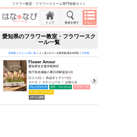
フラワー教室・フラワースクール専門情報サイト
愛知県のフラワー教室・フラワースク
ール一覧
新着順
|
口コミが多い順
| よく見られている教室順(過去3日間) |
住所順
Flower Amour
愛知県名古屋市昭和区
地下鉄名城線八事日赤駅徒歩1分
口コミ(
0
) / 作品ギャラリー(
0
)
コース / スケジュール / お知らせ