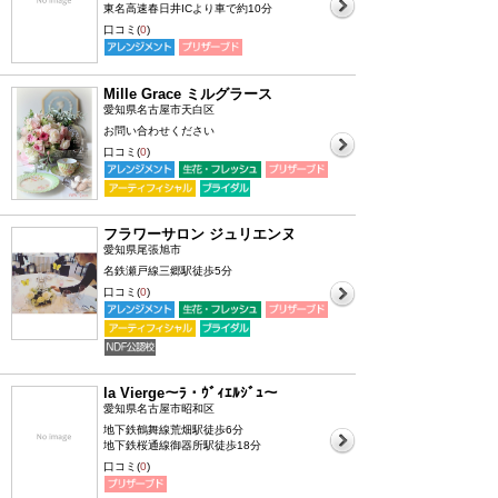
東名高速春日井ICより車で約10分
口コミ(
0
)
Mille Grace ミルグラース
愛知県名古屋市天白区
お問い合わせください
口コミ(
0
)
フラワーサロン ジュリエンヌ
愛知県尾張旭市
名鉄瀬戸線三郷駅徒歩5分
口コミ(
0
)
la Vierge〜ﾗ・ｳﾞｨｴﾙｼﾞｭ〜
愛知県名古屋市昭和区
地下鉄鶴舞線荒畑駅徒歩6分
地下鉄桜通線御器所駅徒歩18分
口コミ(
0
)