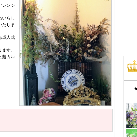
アレンジ
わいらし
いたしま
る成人式
ります。
三越カル