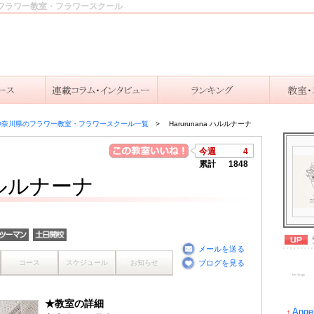
市のフラワー教室・フラワースクール
神奈川県のフラワー教室・フラワースクール一覧
Harurunana ハルルナーナ
今週
4
累計
1848
 ハルルナーナ
メールを送る
コース
スケジュール
お知らせ
ブログを見る
★教室の詳細
Ange
↑