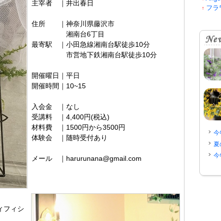
主宰者 ｜井出春日
フラ
↑
住所 ｜神奈川県藤沢市
湘南台6丁目
最寄駅 ｜小田急線湘南台駅徒歩10分
市営地下鉄湘南台駅徒歩10分
開催曜日｜平日
開催時間｜10~15
入会金 ｜なし
受講料 ｜4,400円(税込)
材料費 ｜1500円から3500円
今
体験会 ｜随時受付あり
夏
今
メール ｜harurunana@gmail.com
ィフィシ