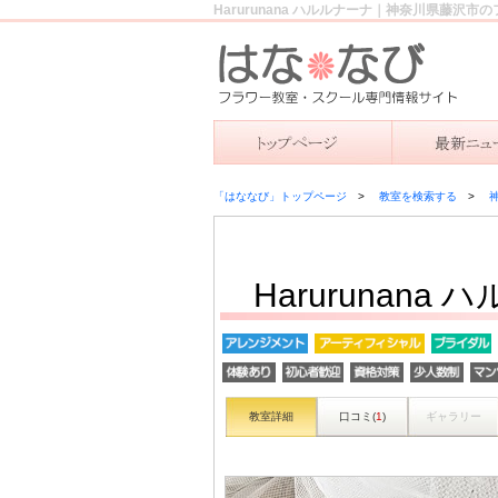
Harurunana ハルルナーナ｜神奈川県藤沢
「はななび」トップページ
教室を検索する
Harurunana
教室詳細
口コミ(
1
)
ギャラリー