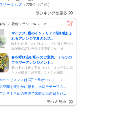
ワリーエムズ
（228位⇒71位）
マイナス3度のインテリア♪清涼感あふ
れるアレンジで夏のお花...
陽射しが日ごとに強まり、湿り気を帯びた
風が夏の訪れを告げる季節になりま...
春を呼び込む私へのご褒美。ミモザの
フラワーアレンジメント...
暦の上では春を迎えつつも、まだ空気に冷
たさが残るこの季節。ふとした瞬間...
年のクリスマスは“花”で差がつく｜ニコ...
の空間を爽やかに彩る、水辺モチーフの...
年こそ！早めの準備で素敵な母の日を迎...