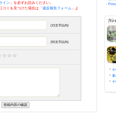
ライン
」を必ずお読みください。
Pri
↑
口コミを見つけた場合は「
違反報告フォーム
」よ
(15文字以内)
(50文字以内)
今
夏
今