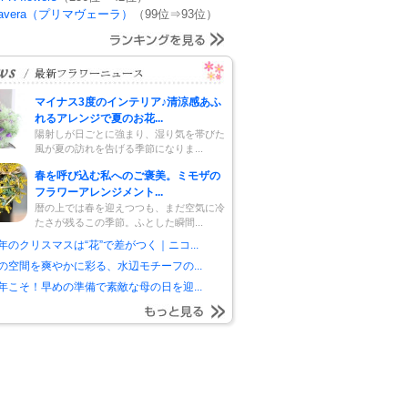
mavera（プリマヴェーラ）
（99位⇒93位）
マイナス3度のインテリア♪清涼感あふ
れるアレンジで夏のお花...
陽射しが日ごとに強まり、湿り気を帯びた
風が夏の訪れを告げる季節になりま...
春を呼び込む私へのご褒美。ミモザの
フラワーアレンジメント...
暦の上では春を迎えつつも、まだ空気に冷
たさが残るこの季節。ふとした瞬間...
年のクリスマスは“花”で差がつく｜ニコ...
の空間を爽やかに彩る、水辺モチーフの...
年こそ！早めの準備で素敵な母の日を迎...