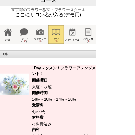
コース
東京都のフラワー教室・フラワースクール
ここにサロン名が入る(デモ用)
クチコミ
ギャラリー
コース
お知らせ
詳細
スケジュール
(
150
)
(
8
)
(
3
)
(
2
)
3件
1Dayレッスン！フラワーアレンジメ
ント！
開催曜日
火曜・水曜
開催時間
14時～16時・17時～20時
受講料
4,500円
材料費
材料費込み
内容