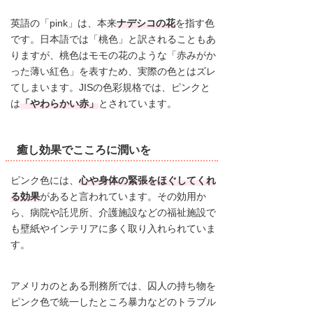
英語の「pink」は、本来
ナデシコの花
を指す色
です。日本語では「桃色」と訳されることもあ
りますが、桃色はモモの花のような「赤みがか
った薄い紅色」を表すため、実際の色とはズレ
てしまいます。JISの色彩規格では、ピンクと
は
「やわらかい赤」
とされています。
癒し効果でこころに潤いを
ピンク色には、
心や身体の緊張をほぐしてくれ
る効果
があると言われています。その効用か
ら、病院や託児所、介護施設などの福祉施設で
も壁紙やインテリアに多く取り入れられていま
す。
アメリカのとある刑務所では、囚人の持ち物を
ピンク色で統一したところ暴力などのトラブル