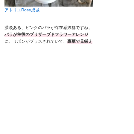
アトリエRose成城
濃淡ある、ピンクのバラが存在感抜群ですね。
バラが主役のプリザーブドフラワーアレンジ
に、リボンがプラスされていて、
豪華で見栄え
がします。
日差しに透ける花びらにうっとりし
てしまいそうです。
ガラスの器の中には紫陽花が入っていたり、側
面にはパールがあしらわれていたり、細部にま
で見とれてしまう
格調高いアレンジメントで
す。
気持ち伝わるハート型バスケット