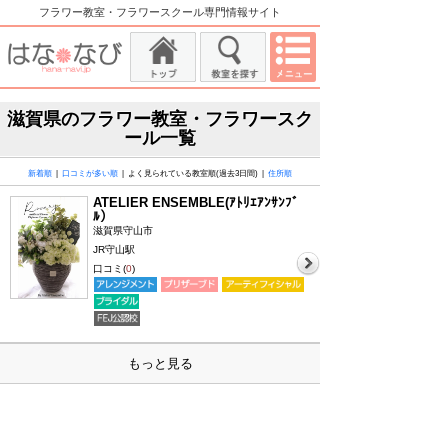
フラワー教室・フラワースクール専門情報サイト
滋賀県のフラワー教室・フラワースク
ール一覧
新着順
|
口コミが多い順
| よく見られている教室順(過去3日間) |
住所順
ATELIER ENSEMBLE(ｱﾄﾘｴｱﾝｻﾝﾌﾞ
ﾙ）
滋賀県守山市
JR守山駅
口コミ(
0
)
もっと見る