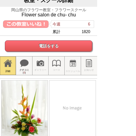
教室・スクール詳細
岡山県のフラワー教室・フラワースクール
Flower salon de chu- chu
今週
6
累計
1820
電話をする
クチコミ
ギャラリー
コース
お知らせ
詳細
スケジュール
(
0
)