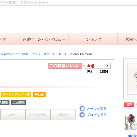
区のフラワー教室・フラワースクール
東京都のフラワー教室・フラワースクール一覧
Atelier Plumeria
今週
3
累計
1884
メールを送る
コース
スケジュール
お知らせ
ブログを見る
ateli
↑