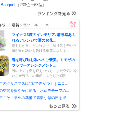
 Bouquet
（233位⇒63位）
マイナス3度のインテリア♪清涼感あふ
れるアレンジで夏のお花...
陽射しが日ごとに強まり、湿り気を帯びた
風が夏の訪れを告げる季節になりま...
春を呼び込む私へのご褒美。ミモザの
フラワーアレンジメント...
暦の上では春を迎えつつも、まだ空気に冷
たさが残るこの季節。ふとした瞬間...
年のクリスマスは“花”で差がつく｜ニコ...
の空間を爽やかに彩る、水辺モチーフの...
年こそ！早めの準備で素敵な母の日を迎...