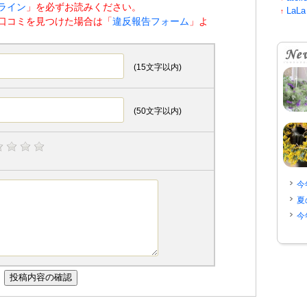
ライン
」を必ずお読みください。
LaLa
↑
口コミを見つけた場合は「
違反報告フォーム
」よ
(15文字以内)
(50文字以内)
今
夏
今