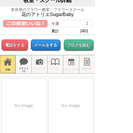
教室・スクール詳細
奈良県のフラワー教室・フラワースクール
花のアトリエSugarBaby
今週
2
累計
2401
電話をする
メールをする
ブログを読む
クチコミ
ギャラリー
コース
お知らせ
詳細
スケジュール
(
0
)