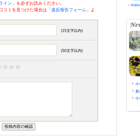
ライン
」を必ずお読みください。
mais
↑
口コミを見つけた場合は「
違反報告フォーム
」よ
(15文字以内)
(50文字以内)
今
夏
今