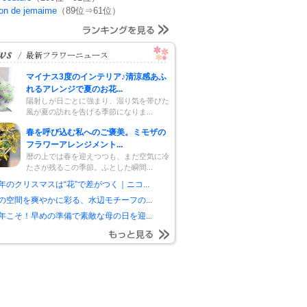
on de jemaime
（89位⇒61位）
マイナス3度のインテリア♪清涼感あふ
れるアレンジで夏のお花...
陽射しが日ごとに強まり、湿り気を帯びた
風が夏の訪れを告げる季節になりま...
春を呼び込む私へのご褒美。ミモザの
フラワーアレンジメント...
暦の上では春を迎えつつも、まだ空気に冷
たさが残るこの季節。ふとした瞬間...
年のクリスマスは“花”で差がつく｜ニコ...
の空間を爽やかに彩る、水辺モチーフの...
年こそ！早めの準備で素敵な母の日を迎...