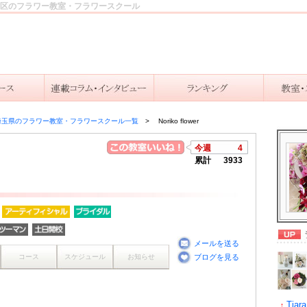
市浦和区のフラワー教室・フラワースクール
埼玉県のフラワー教室・フラワースクール一覧
Noriko flower
今週
4
累計
3933
メールを送る
コース
スケジュール
お知らせ
ブログを見る
Tiara
↑