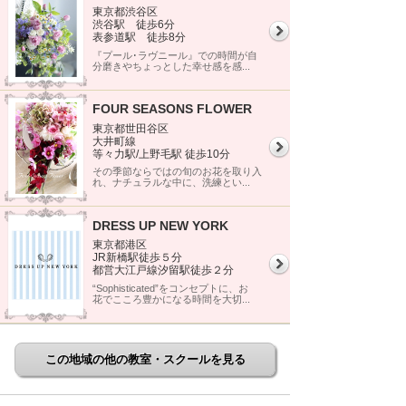
東京都渋谷区
渋谷駅 徒歩6分
表参道駅 徒歩8分
『プール･ラヴニール』での時間が自
分磨きやちょっとした幸せ感を感...
FOUR SEASONS FLOWER
東京都世田谷区
大井町線
等々力駅/上野毛駅 徒歩10分
その季節ならではの旬のお花を取り入
れ、ナチュラルな中に、洗練とい...
DRESS UP NEW YORK
東京都港区
JR新橋駅徒歩５分
都営大江戸線汐留駅徒歩２分
“Sophisticated”をコンセプトに、お
花でこころ豊かになる時間を大切...
この地域の他の教室・スクールを見る