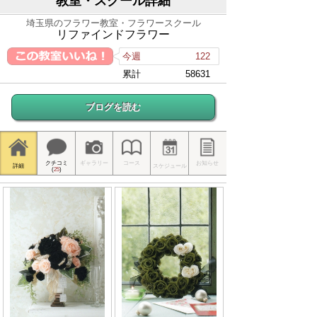
教室・スクール詳細
埼玉県のフラワー教室・フラワースクール
リファインドフラワー
今週
122
累計
58631
ブログを読む
クチコミ
ギャラリー
コース
お知らせ
詳細
スケジュール
(
25
)